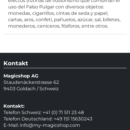
efectos (rutinas de Ilusionismo que combinan el
uso del Falso Pulgar con diversos objetos:
monedas, cigarrillos, cintas de seda y papel,
cartas, aros, confeti, pañuelos, azúcar, sal, billetes,
monederos, ceniceros, fósforos, entre otros.
Kontakt
Magicshop AG
Staudenäckerstrasse 62
9403 Goldach / Schweiz
Kontakt:
Telefon Schweiz: +41 (0) 71 511 23 48
Telefon Deutschland: +49 151 15630243
E-Mail:
info@my-magicshop.
com