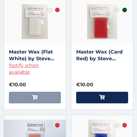
Master Wax (Flat
Master Wax (Card
White) by Steve
Red) by Steve
Fearson
Notify when
Fearson
available
€10.00
€10.00