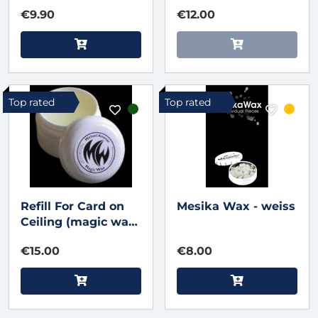
€9.90
€12.00
Top rated
Top rated
Refill For Card on
Mesika Wax - weiss
Ceiling (magic wax
- plastic container)
€15.00
€8.00