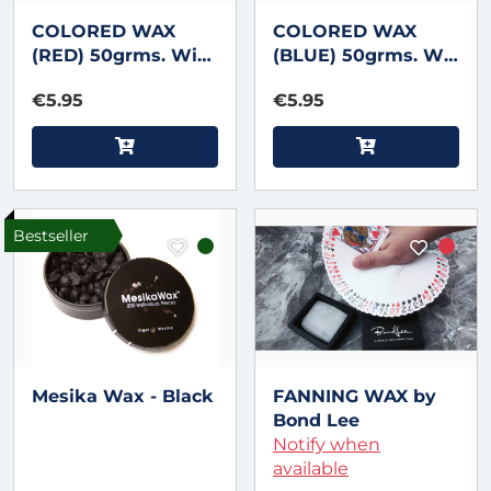
COLORED WAX
COLORED WAX
(RED) 50grms. Wit
(BLUE) 50grms. Wit
by Uday Jadugar
by Uday Jadugar
€5.95
€5.95
Bestseller
Mesika Wax - Black
FANNING WAX by
Bond Lee
Notify when
available