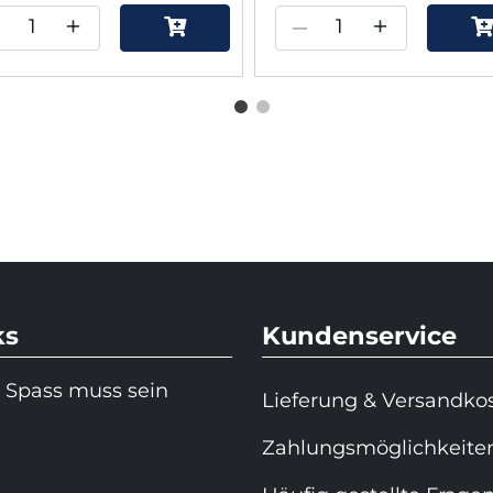
–
+
–
+
ks
Kundenservice
 Spass muss sein
Lieferung & Versandko
Zahlungsmöglichkeite