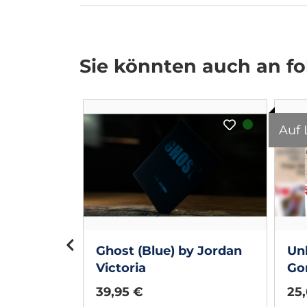
Sie könnten auch an fol
Auf 
tes by
Ghost (Blue) by Jordan
Unh
- Book
Victoria
Go
39,95 €
25