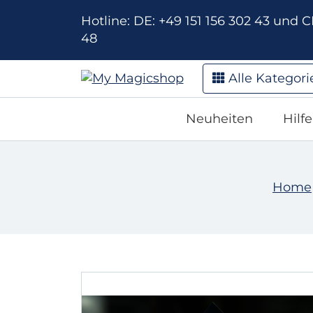
Hotline: DE: +49 151 156 302 43 und CH
48
Alle Kategori
Neuheiten
Hilf
Home