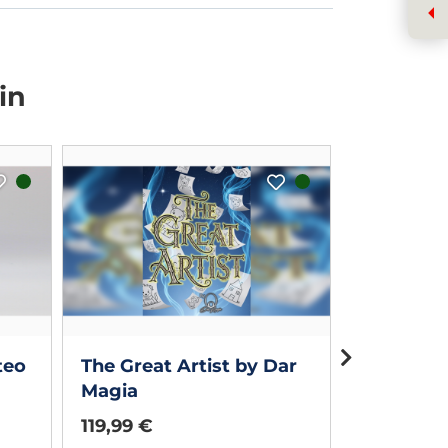
in
teo
The Great Artist by Dar
Flash Po
Magia
119,99 €
30,00 €