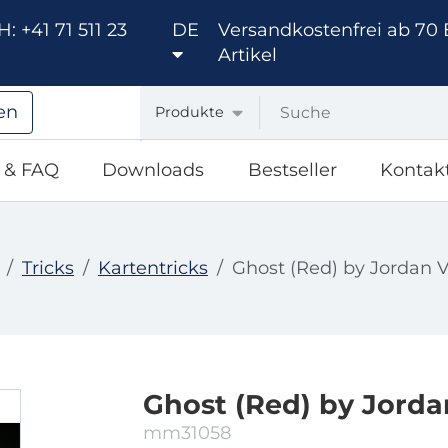
: +41 71 511 23
DE
Versandkostenfrei ab 70 
Artikel
en
Produkte
e & FAQ
Downloads
Bestseller
Kontak
Tricks
Kartentricks
Ghost (Red) by Jordan V
Ghost (Red) by Jorda
mm31058