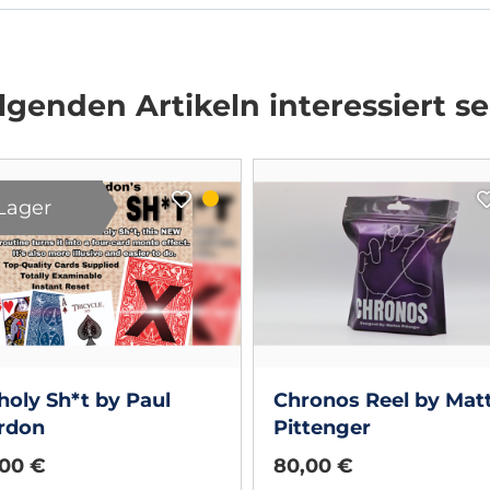
genden Artikeln interessiert se
Lager
oly Sh*t by Paul
Chronos Reel by Mat
rdon
Pittenger
,00 €
80,00 €