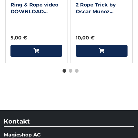
Ring & Rope video
2 Rope Trick by
DOWNLOAD
Oscar Munoz
(Excerpt of Tabary
(Excerpt from
(1 & 2 On 1 Disc), 2
Oscar Munoz Live)
vol. combo, DVD)
video DOWNLOAD
5,00 €
10,00 €
Kontakt
Magicshop AG