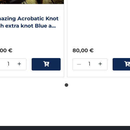
azing Acrobatic Knot
h extra knot Blue and
llow (Gimmicks and
ine Instructions) by
ryl
,00 €
80,00 €
–
+
–
+