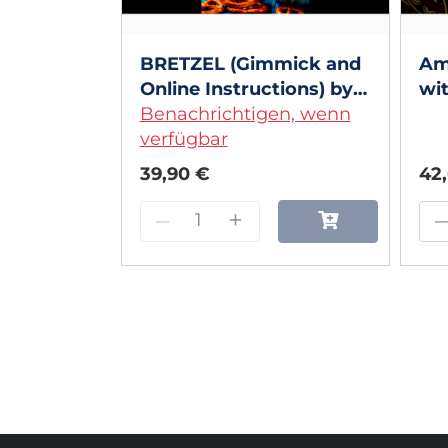
BRETZEL (Gimmick and
Am
Online Instructions) by
wit
Mickael Chatelain
Benachrichtigen, wenn
Ye
verfügbar
Onl
Da
39,90 €
42
–
+