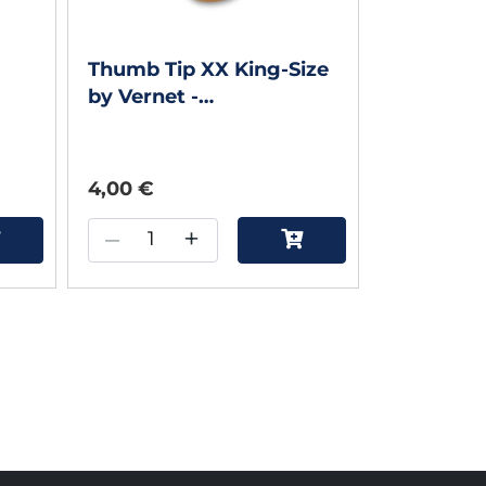
Thumb Tip XX King-Size
by Vernet -
Daumenspitze gross
4,00 €
–
+