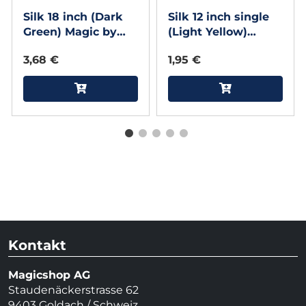
Silk 18 inch (Dark
Silk 12 inch single
Green) Magic by
(Light Yellow)
Gosh
Magic by Gosh -
3,68 €
1,95 €
Trick
Kontakt
Magicshop AG
Staudenäckerstrasse 62
9403 Goldach / Schweiz