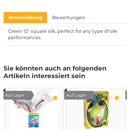
Beschreibung
Bewertungen
Green 12" square silk, perfect for any type of silk
performances.
Sie könnten auch an folgenden
Artikeln interessiert sein
Auf Lager
Auf Lager
B