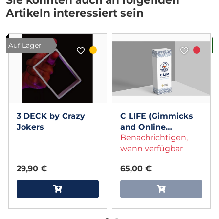
Artikeln interessiert sein
Auf Lager
B
3 DECK by Crazy
C LIFE (Gimmicks
Jokers
and Online
Instructions) by
Benachrichtigen,
Jérôme Sauloup &
wenn verfügbar
Magic Dream
29,90 €
65,00 €