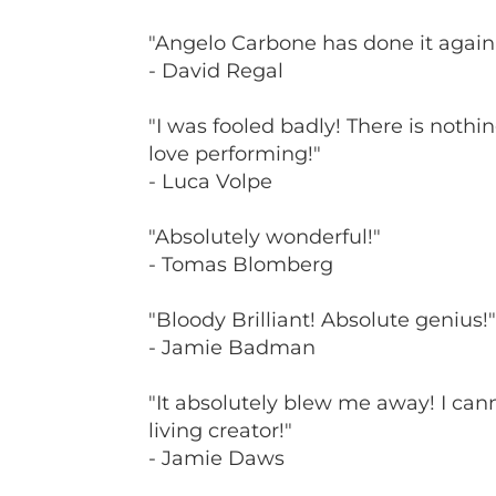
"Angelo Carbone has done it again
- David Regal
"I was fooled badly! There is nothin
love performing!"
- Luca Volpe
"Absolutely wonderful!"
- Tomas Blomberg
"Bloody Brilliant! Absolute genius!"
- Jamie Badman
"It absolutely blew me away! I cann
living creator!"
- Jamie Daws