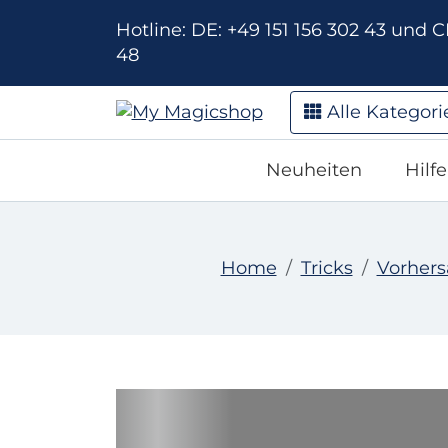
Hotline: DE: +49 151 156 302 43 und CH
48
Alle Kategori
Neuheiten
Hilf
Home
Tricks
Vorher