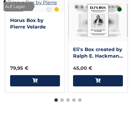
Auf Lager
Horus Box by
Pierre Velarde
Eli's Box created by
Ralph E. Hackman
presented by Mark
79,95 €
45,00 €
Strivings