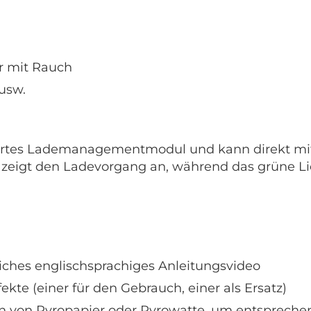
r mit Rauch
 usw.
riertes Lademanagementmodul und kann direkt m
 zeigt den Ladevorgang an, während das grüne Li
rliches englischsprachiges Anleitungsvideo
kte (einer für den Gebrauch, einer als Ersatz)
 von Pyropapier oder Pyrowatte, um entspreche