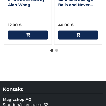
Alan Wong
Balls and Never
Ending Spliffs
(Gimmicks and
Online Instructions)
12,00 €
40,00 €
by Adam Wilber
Kontakt
Magicshop AG
Staudenäckerstrasse 62