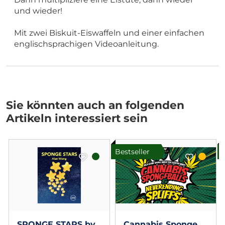
und wieder!
Mit zwei Biskuit-Eiswaffeln und einer einfachen
englischsprachigen Videoanleitung.
Sie könnten auch an folgenden
Artikeln interessiert sein
Bestseller
B
SPONGE STARS by
Cannabis Sponge