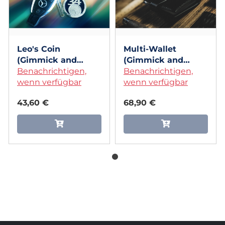
Leo's Coin
Multi-Wallet
(Gimmick and
(Gimmick and
Online Instructions)
Benachrichtigen,
Online Instructions)
Benachrichtigen,
by Leo Smetsers
wenn verfügbar
by Leo Smetsers
wenn verfügbar
43,60 €
68,90 €