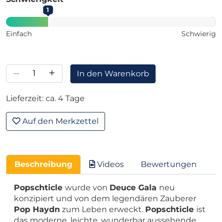
1
Einfach
Schwierig
–
+
In den Warenkorb
Lieferzeit: ca. 4 Tage
Auf den Merkzettel
Beschreibung
Videos
Bewertungen
Popschticle
wurde von
Deuce Gala
neu
konzipiert und von dem legendären Zauberer
Pop Haydn
zum Leben erweckt.
Popschticle
ist
das moderne, leichte, wunderbar aussehende