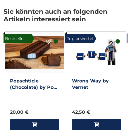
Sie könnten auch an folgenden
Artikeln interessiert sein
Bestseller
Top bewertet
Popschticle
Wrong Way by
(Chocolate) by Pop
Vernet
Haydn & Deuce
Gala Magic
20,00 €
42,50 €