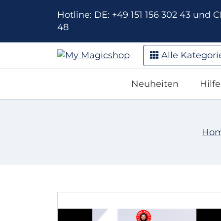
Hotline: DE: +49 151 156 302 43 und CH
48
Alle Kategori
Neuheiten
Hilf
Ho