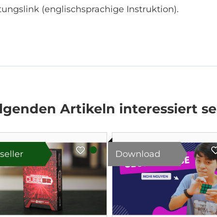
tungslink (englischsprachige Instruktion).
genden Artikeln interessiert se
seller
Download