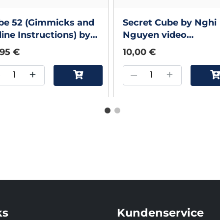
be 52 (Gimmicks and
Secret Cube by Nghi
ine Instructions) by
Nguyen video
ig Petty
DOWNLOAD
,95 €
10,00 €
–
+
–
+
ks
Kundenservice