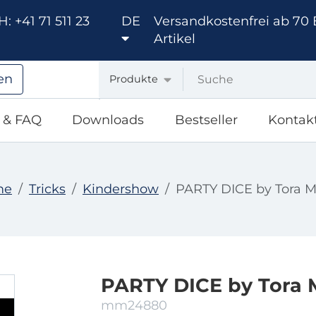
: +41 71 511 23
DE
Versandkostenfrei ab 70 
Artikel
en
Produkte
e & FAQ
Downloads
Bestseller
Kontak
me
Tricks
Kindershow
PARTY DICE by Tora M
PARTY DICE by Tora 
mm24880