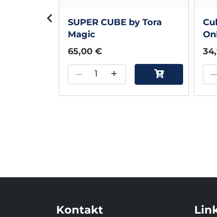
E by
SUPER CUBE by Tora
Cu
AKOV &
Magic
Onl
US
Cra
65,00 €
34
–
+
Kontakt
Lin