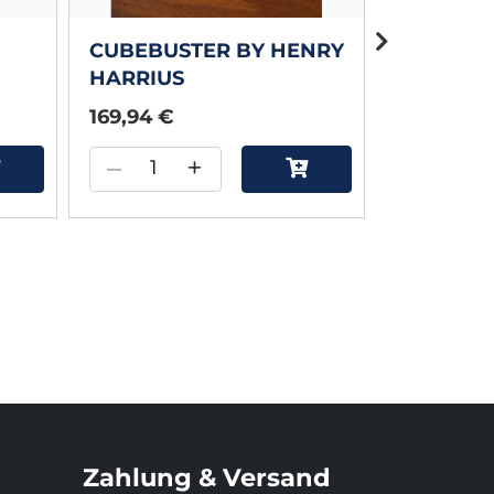
CUBEBUSTER BY HENRY
TORNADO
HARRIUS
DMITRIY
HENRY H
169,94 €
40,00 €
–
+
–
Zahlung & Versand