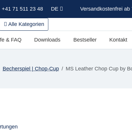
: +41 71 511 23 48
DE
Versandkostenfrei ab 
Alle Kategorien
lfe & FAQ
Downloads
Bestseller
Kontakt
Becherspiel | Chop-Cup
MS Leather Chop Cup by Bo
rtungen