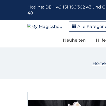
Hotline: DE: +49 151 156 302 43 und CH
48
Alle Kategori
Neuheiten
Hilf
Home