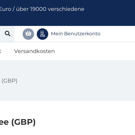
Euro / über 19000 verschiedene
Mein Benutzerkonto
t
Versandkosten
 (GBP)
ee (GBP)