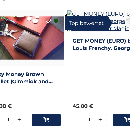
Top bewertet
GET MONEY (EURO) 
Louis Frenchy, Geor
Iglesias & Twister Ma
sy Money Brown
llet (Gimmick and
ine Instructions) by
encer Kennard
,00 €
45,00 €
–
+
–
+