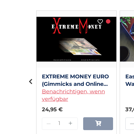
2.0
ed by
rs
EXTREME MONEY EURO
Ea
(Gimmicks and Online
Wa
Instructions) by
Benachrichtigen, wenn
Onl
Kenneth Costa and
verfügbar
Sp
André Previato
24,95 €
37
–
+