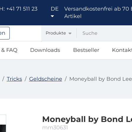
: +41 71 511 23
DE
Versandkostenfrei ab 70 
Artikel
en
Produkte
e & FAQ
Downloads
Bestseller
Kontak
Tricks
Geldscheine
Moneyball by Bond Lee
Moneyball by Bond L
mm30631