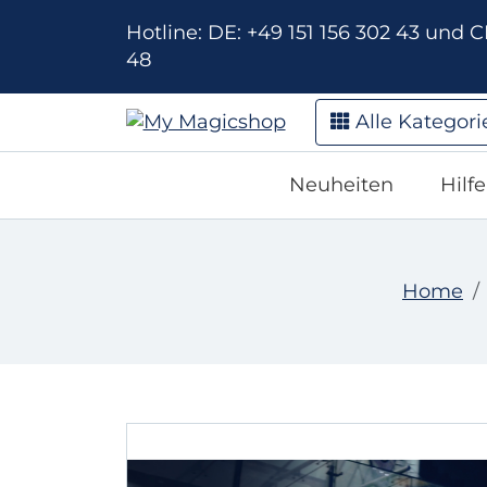
Hotline: DE: +49 151 156 302 43 und CH
48
Alle Kategori
Neuheiten
Hilf
Home