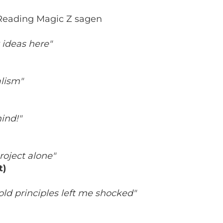
Reading Magic Z sagen
 ideas here"
alism"
ind!"
roject alone"
t)
old principles left me shocked"