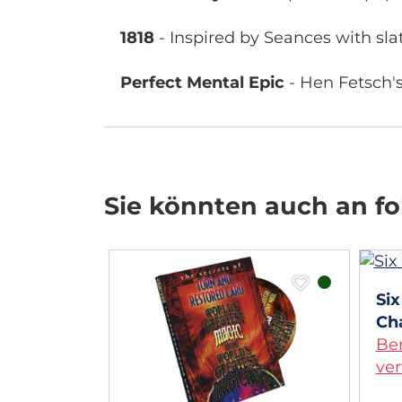
1818
- Inspired by Seances with sla
Perfect Mental Epic
- Hen Fetsch's
Sie könnten auch an fol
Six
lose. by
Cha
 2 (DVD)
Be
ver