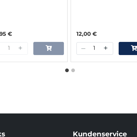
,95 €
12,00 €
–
+
–
+
ks
Kundenservice