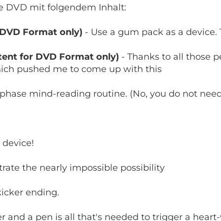
ge DVD mit folgendem Inhalt:
 DVD Format only)
- Use a gum pack as a device. 
tent for DVD Format only)
- Thanks to all those 
which pushed me to come up with this
-phase mind-reading routine. (No, you do not need
 device!
ate the nearly impossible possibility
icker ending.
r and a pen is all that's needed to trigger a hea