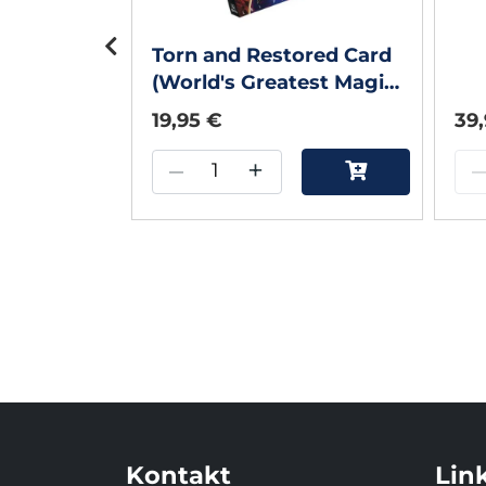
Torn and Restored Card
(World's Greatest Magic)
- DVD
19,95 €
39
–
+
Kontakt
Lin