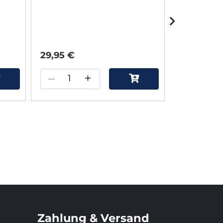
29,95 €
30,00 €
–
+
–
Zahlung & Versand