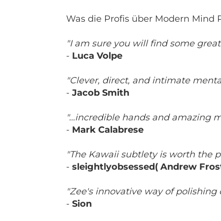
Was die Profis über Modern Mind 
"I am sure you will find some great
-
Luca Volpe
"Clever, direct, and intimate ment
-
Jacob Smith
"...incredible hands and amazing m
-
Mark Calabrese
"The Kawaii subtlety is worth the p
-
sleightlyobsessed( Andrew Fros
"Zee's innovative way of polishing 
-
Sion