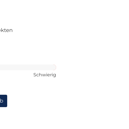
ekten
Schwierig
rb