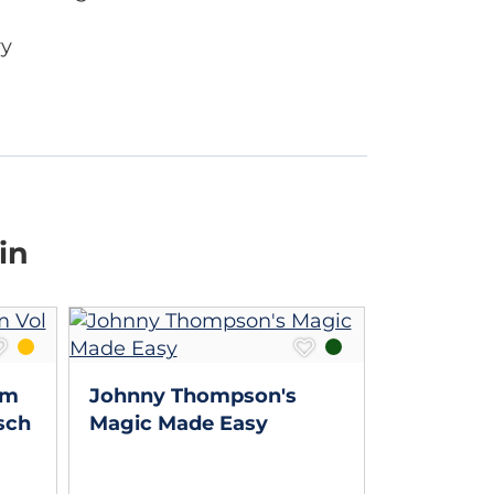
ry
in
Drop'N b
sm
Johnny Thompson's
sch
Magic Made Easy