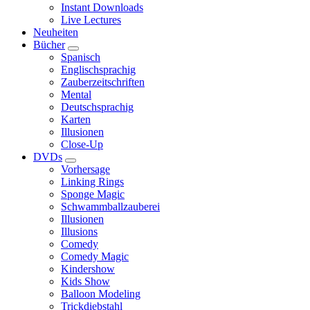
Instant Downloads
Live Lectures
Neuheiten
Bücher
Spanisch
Englischsprachig
Zauberzeitschriften
Mental
Deutschsprachig
Karten
Illusionen
Close-Up
DVDs
Vorhersage
Linking Rings
Sponge Magic
Schwammballzauberei
Illusionen
Illusions
Comedy
Comedy Magic
Kindershow
Kids Show
Balloon Modeling
Trickdiebstahl