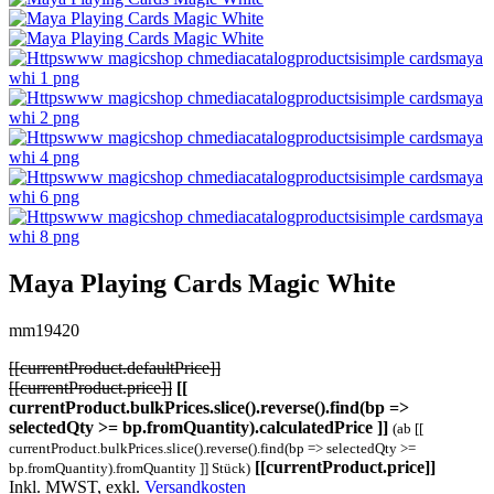
Maya Playing Cards Magic White
mm19420
[[currentProduct.defaultPrice]]
[[currentProduct.price]]
[[
currentProduct.bulkPrices.slice().reverse().find(bp =>
selectedQty >= bp.fromQuantity).calculatedPrice ]]
(ab [[
currentProduct.bulkPrices.slice().reverse().find(bp => selectedQty >=
[[currentProduct.price]]
bp.fromQuantity).fromQuantity ]] Stück)
Inkl. MWST, exkl.
Versandkosten