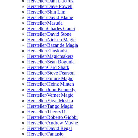
Hersteller/Dani DaOrtiz
Hersteller/Dave Powell
Hersteller/Shin Lim
Hersteller/David Blaine
Hersteller/Masuda
Hersteller/Charles Gauci
Hersteller/David Stone
Hersteller/Nielsen Magic
Hersteller/Bazar de Magia
Hersteller/Ellusionist
Hersteller/Magicmakers
Hersteller/Sean Bogunia
Hersteller/Card Shark
Hersteller/Steve Fearson
Hersteller/Future Magic
Hersteller/Heinz Minten
Hersteller/John Kennedy
Hersteller/Vernet Magic
Hersteller/Yigal Mesika
Hersteller/Tango Magic
Hersteller/Theory11
Hersteller/Roberto Giobbi
Hersteller/Andrew Mayne
Hersteller/David Regal
Hersteller/Fantasio