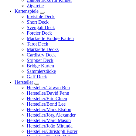
Zaubertricks für Kinder
Zigarette
Kartenspiele
Invisible Deck
Short Deck
Svengali Deck
Forcier Deck
Markierte Bridge Karten
Tarot Deck
Markierte Decks
Cardistry Deck
Stripper Deck
Bridge Karten
Sammlerstücke
Gaff Deck
Hersteller
Hersteller/Taiwan Ben
Hersteller/David Penn
Hersteller/Eric Chien
Hersteller/Bond Lee
Hersteller/Mark Elsdon
Hersteller/Jörg Alexander
Hersteller/Marc Mason
Hersteller/João Miranda
Hersteller/Christoph Borer