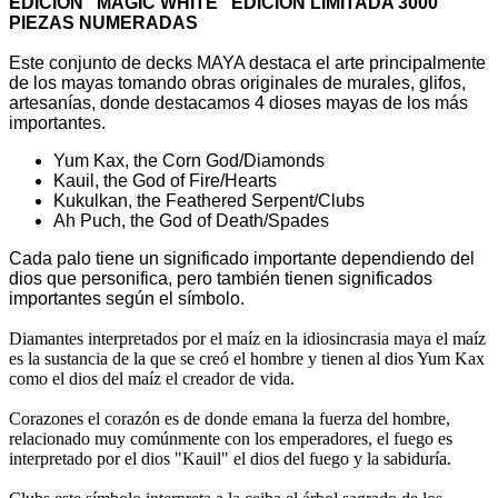
EDICION "MAGIC WHITE" EDICION LIMITADA 3000
PIEZAS NUMERADAS
Este conjunto de decks MAYA destaca el arte principalmente
de los mayas tomando obras originales de murales, glifos,
artesanías, donde destacamos 4 dioses mayas de los más
importantes.
Yum Kax, the Corn God/Diamonds
Kauil, the God of Fire/Hearts
Kukulkan, the Feathered Serpent/Clubs
Ah Puch, the God of Death/Spades
Cada palo tiene un significado importante dependiendo del
dios que personifica, pero también tienen significados
importantes según el símbolo.
Diamantes interpretados por el maíz en la idiosincrasia maya el maíz
es la sustancia de la que se creó el hombre y tienen al dios Yum Kax
como el dios del maíz el creador de vida.
Corazones el corazón es de donde emana la fuerza del hombre,
relacionado muy comúnmente con los emperadores, el fuego es
interpretado por el dios "Kauil" el dios del fuego y la sabiduría.