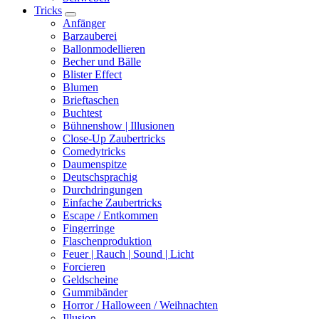
Tricks
Anfänger
Barzauberei
Ballonmodellieren
Becher und Bälle
Blister Effect
Blumen
Brieftaschen
Buchtest
Bühnenshow | Illusionen
Close-Up Zaubertricks
Comedytricks
Daumenspitze
Deutschsprachig
Durchdringungen
Einfache Zaubertricks
Escape / Entkommen
Fingerringe
Flaschenproduktion
Feuer | Rauch | Sound | Licht
Forcieren
Geldscheine
Gummibänder
Horror / Halloween / Weihnachten
Illusion