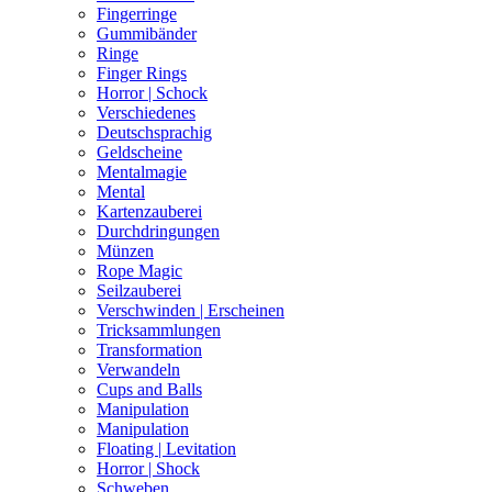
Fingerringe
Gummibänder
Ringe
Finger Rings
Horror | Schock
Verschiedenes
Deutschsprachig
Geldscheine
Mentalmagie
Mental
Kartenzauberei
Durchdringungen
Münzen
Rope Magic
Seilzauberei
Verschwinden | Erscheinen
Tricksammlungen
Transformation
Verwandeln
Cups and Balls
Manipulation
Manipulation
Floating | Levitation
Horror | Shock
Schweben