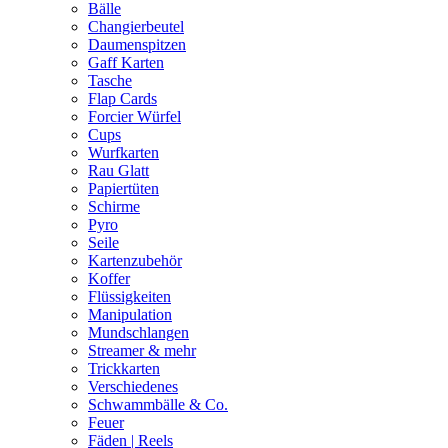
Bälle
Changierbeutel
Daumenspitzen
Gaff Karten
Tasche
Flap Cards
Forcier Würfel
Cups
Wurfkarten
Rau Glatt
Papiertüten
Schirme
Pyro
Seile
Kartenzubehör
Koffer
Flüssigkeiten
Manipulation
Mundschlangen
Streamer & mehr
Trickkarten
Verschiedenes
Schwammbälle & Co.
Feuer
Fäden | Reels