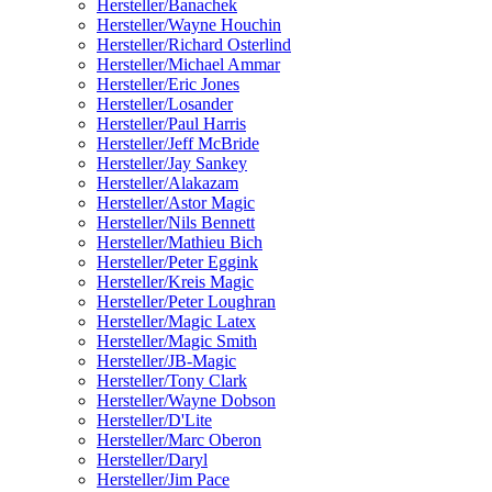
Hersteller/Banachek
Hersteller/Wayne Houchin
Hersteller/Richard Osterlind
Hersteller/Michael Ammar
Hersteller/Eric Jones
Hersteller/Losander
Hersteller/Paul Harris
Hersteller/Jeff McBride
Hersteller/Jay Sankey
Hersteller/Alakazam
Hersteller/Astor Magic
Hersteller/Nils Bennett
Hersteller/Mathieu Bich
Hersteller/Peter Eggink
Hersteller/Kreis Magic
Hersteller/Peter Loughran
Hersteller/Magic Latex
Hersteller/Magic Smith
Hersteller/JB-Magic
Hersteller/Tony Clark
Hersteller/Wayne Dobson
Hersteller/D'Lite
Hersteller/Marc Oberon
Hersteller/Daryl
Hersteller/Jim Pace