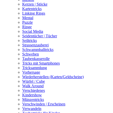
Kerzen | Stöcke
Kartentricks
Linking Rings
Mental
Puzzle
Ringe
Social Media
Seidentücher | Tücher
Seiltricks
Strassenzauberei
Schwammballtricks
Schweben
Taubenkasserolle
Tricks mit Smartphones
Tricksammlung
Vorhersage
Wiederherstellen (Karten/Geldscheine)
Würfel / Cube
Walk Around
Verschiedenes
Kindershow
Münzentricks
Verschwinden | Erscheinen
Verwandeln