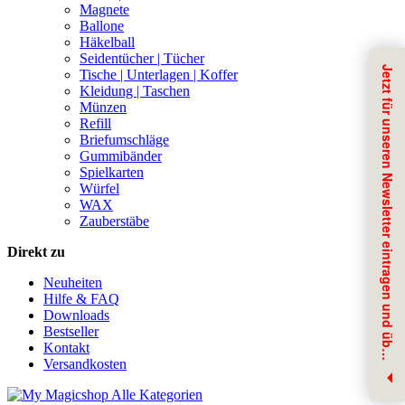
Magnete
Ballone
Häkelball
Seidentücher | Tücher
J
e
t
z
t
f
ü
r
u
n
s
e
r
e
n
N
e
w
s
l
e
t
t
e
r
e
i
n
t
r
a
g
e
n
u
n
d
ü
b
r
N
e
u
h
e
i
t
e
n
i
n
f
o
r
m
i
e
r
t
w
e
r
d
e
Tische | Unterlagen | Koffer
Kleidung | Taschen
Münzen
Refill
Briefumschläge
Gummibänder
Spielkarten
Würfel
WAX
Zauberstäbe
Direkt zu
Neuheiten
Hilfe & FAQ
Downloads
Bestseller
Kontakt
e
n
Versandkosten
Alle Kategorien