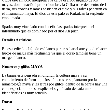
Clubs este símbolo interpreta a la ceiba el árbol sagrado de los
mayas, donde nació el primer hombre, la Ceiba nace del centro de la
tierra, sus troncos y ramas sostienen el cielo y sus raíces penetran en
el inframundo maya. El dios de este palo es Kukulcan la serpiente
emplumada.
Spades muy vinculado con la ceiba las spades interpretan el
inframundo que es dominado por el dios Ah puch.
Detalles Artísticos
En esta edición el fondo es blanco para resaltar el arte y poder hacer
trucos de magia más fácilmente ya que el dorso también tiene un
margen blanco.
Números y glifos MAYA
La baraja está pensada en difundir la cultura maya y su
conocimiento de forma que los números se suplantaron por la
numerología maya y las letras por glifos, dentro de la baraja hay una
carta especial donde se explica el significado de cada uno he
identificarlos es muy sencillo.
Dorso