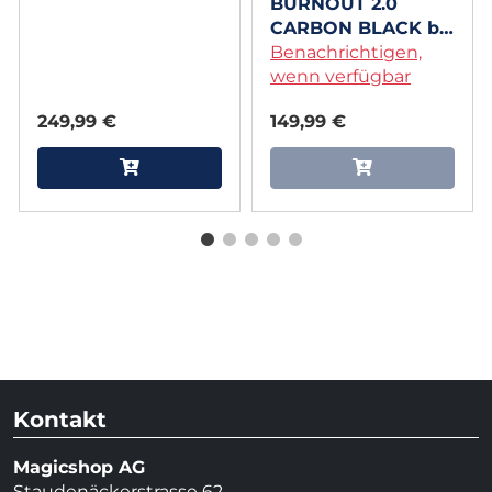
Miranda
BURNOUT 2.0
CARBON BLACK by
Victor Voitko
Benachrichtigen,
(Gimmick and
wenn verfügbar
Online Instructions)
249,99 €
149,99 €
Kontakt
Magicshop AG
Staudenäckerstrasse 62