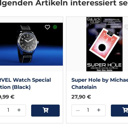
genden Artikeln interessiert se
RVEL Watch Special
Super Hole by Michae
tion (Black)
Chatelain
9,99 €
27,90 €
–
+
–
+