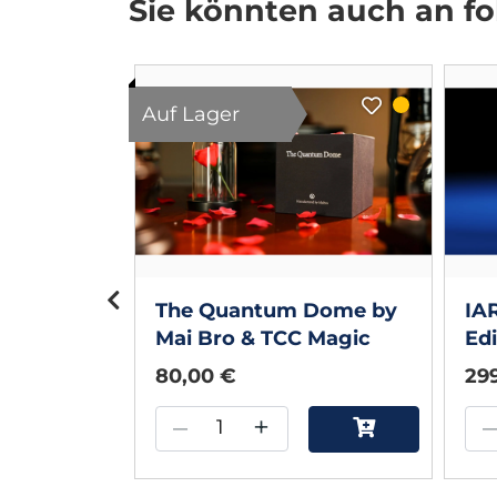
Sie könnten auch an fol
Auf Lager
Trick
 Online
y DARYL
The Quantum Dome by
IA
Mai Bro & TCC Magic
Edi
80,00 €
29
–
+