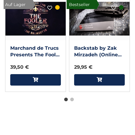
Auf Lager
Bestseller
Marchand de Trucs
Backstab by Zak
Presents The Fooler
Mirzadeh (Online
(Black) by Eric
Instructions and
39,50 €
29,95 €
Roumestan
Gimmick)