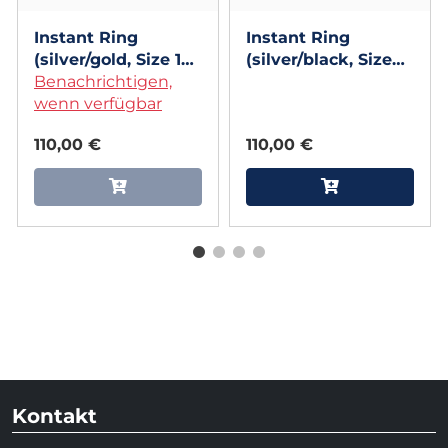
Instant Ring
Instant Ring
(silver/gold, Size 12)
(silver/black, Size
by Viktor Voitko
Benachrichtigen,
12) by Viktor Voitko
wenn verfügbar
110,00 €
110,00 €
Kontakt