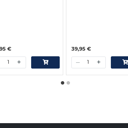
Factory
,95 €
39,95 €
–
+
–
+