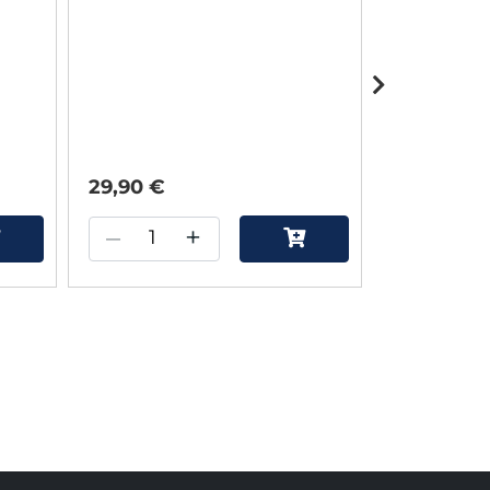
29,90 €
49,95 €
–
+
–