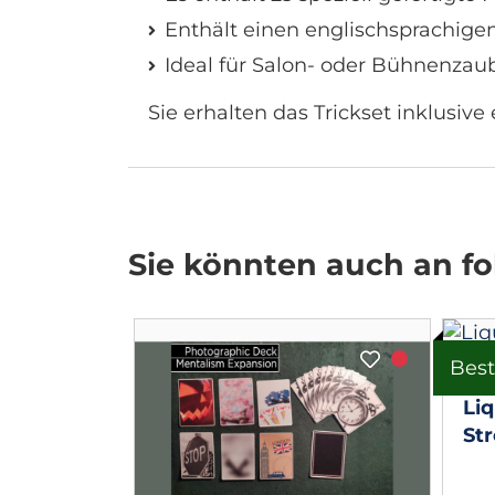
Enthält einen englischsprachige
Ideal für Salon- oder Bühnenzau
Sie erhalten das Trickset inklusiv
Sie könnten auch an fol
Best
Li
mmick and
Str
ions) by