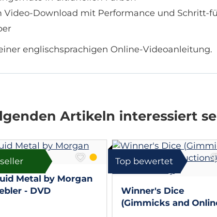
n Video-Download mit Performance und Schritt-fü
ber
e einer englischsprachigen Online-Videoanleitung.
genden Artikeln interessiert se
seller
Top bewertet
quid Metal by Morgan
ebler - DVD
Winner's Dice
(Gimmicks and Onlin
Instructions) by Secr