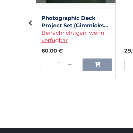
Photographic Deck
Project Set (Gimmicks
and Online Instructions)
Benachrichtigen, wenn
by George Tait
verfügbar
60,00 €
29
–
+