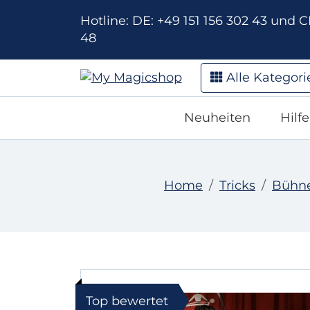
Hotline: DE: +49 151 156 302 43 und CH
48
Alle Kategori
Neuheiten
Hilf
Home
Tricks
Bühne
Top bewertet