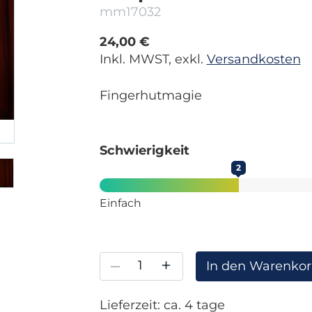
mm17032
24,00 €
Inkl. MWST, exkl.
Versandkosten
Fingerhutmagie
Schwierigkeit
2
Einfach
–
+
In den Warenko
Lieferzeit: ca. 4 tage