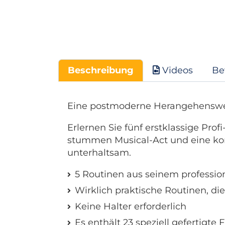
Beschreibung
Videos
Be
Eine postmoderne Herangehenswei
Erlernen Sie fünf erstklassige Pro
stummen Musical-Act und eine kom
unterhaltsam.
5 Routinen aus seinem profession
Wirklich praktische Routinen, di
Keine Halter erforderlich
Es enthält 23 speziell gefertigte 