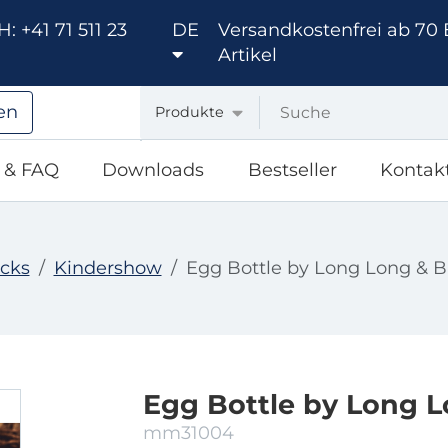
: +41 71 511 23
DE
Versandkostenfrei ab 70 
Artikel
en
Produkte
e & FAQ
Downloads
Bestseller
Kontak
icks
Kindershow
Egg Bottle by Long Long & 
Egg Bottle by Long 
mm31004