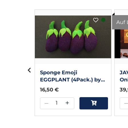
Auf 
st
Sponge Emoji
JA
EGGPLANT (4Pack.) by
Onl
Andy Amyx
Pe
16,50 €
39
–
+