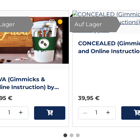
Lager
Auf Lager
CONCEALED (Gimmi
and Online Instructio
by Peter Eggink
VA (Gimmicks &
ine Instruction) by
ter Eggink
,95 €
39,95 €
–
+
–
+