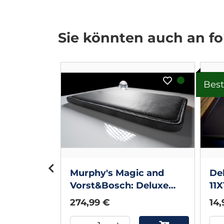
Sie könnten auch an fol
Best
Up Pad
by
c Supplies
Murphy's Magic and
De
Vorst&Bosch: Deluxe
11X
Charcoal (Limited
Mu
274,99 €
14,
Edition) 11 by 16 inches
Close Up Pad