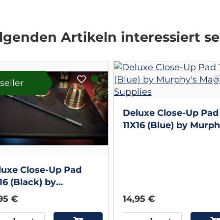
genden Artikeln interessiert se
seller
Deluxe Close-Up Pad
11X16 (Blue) by Murph
Magic Supplies
luxe Close-Up Pad
16 (Black) by
rphy's Magic Supplies
95 €
14,95 €