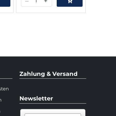
–
+
–
Zahlung & Versand
sten
Newsletter
n
n