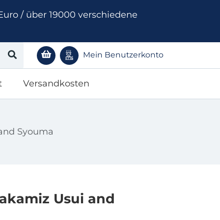
Euro / über 19000 verschiedene
Mein Benutzerkonto
t
Versandkosten
i and Syouma
 Takamiz Usui and