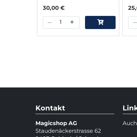
by Christian Grace -
by
30,00 €
25
Trick
–
+
Kontakt
Lin
Magicshop AG
Auch
Staudenäckerstrasse 62