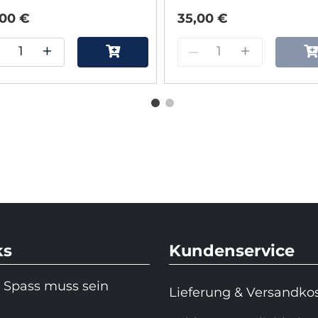
 Hugo Choi
,00 €
35,00 €
–
+
–
+
ks
Kundenservice
 Spass muss sein
Lieferung & Versandko