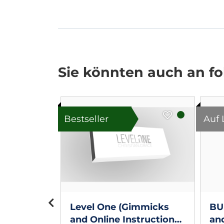
Sie könnten auch an fol
Bestseller
Auf 
cm x
Level One (Gimmicks
BU
and Online Instructions)
and