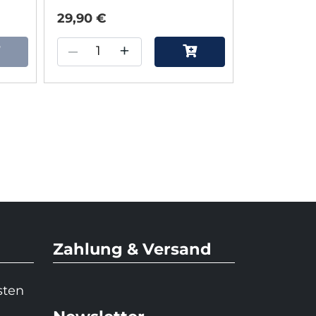
29,90 €
8,70 €
–
+
–
Zahlung & Versand
sten