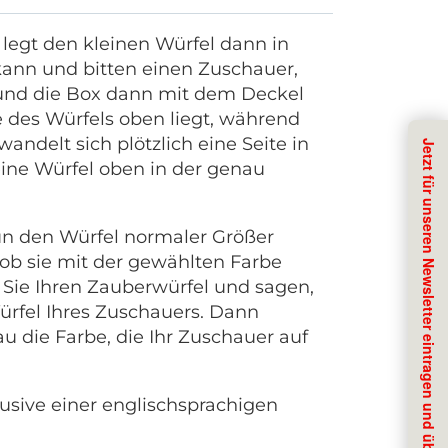
legt den kleinen Würfel dann in
kann und bitten einen Zuschauer,
n und die Box dann mit dem Deckel
 des Würfels oben liegt, während
ndelt sich plötzlich eine Seite in
J
e
t
z
t
f
ü
r
u
n
s
e
r
e
n
N
e
w
s
l
e
t
t
e
r
e
i
n
t
r
a
g
e
n
u
n
d
ü
b
r
N
e
u
h
e
i
t
e
n
i
n
f
o
r
m
i
e
r
t
w
e
r
d
e
eine Würfel oben in der genau
un den Würfel normaler Größer
, ob sie mit der gewählten Farbe
 Sie Ihren Zauberwürfel und sagen,
Würfel Ihres Zuschauers. Dann
u die Farbe, die Ihr Zuschauer auf
lusive einer englischsprachigen