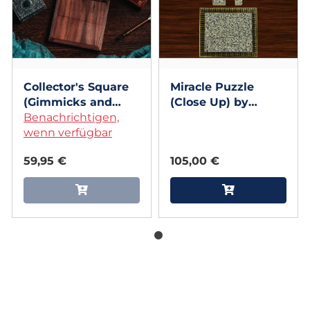
Collector's Square
Miracle Puzzle
(Gimmicks and
(Close Up) by
Online Instructions)
Benachrichtigen,
Doruk Ulgen
by Secret Factory
wenn verfügbar
59,95 €
105,00 €