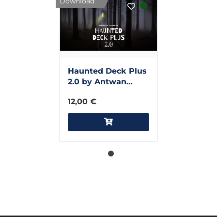
Download
Haunted Deck Plus
2.0 by Antwan
Towner video
12,00 €
DOWNLOAD