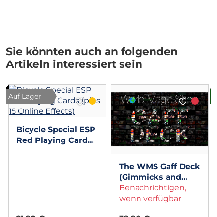
Sie könnten auch an folgenden
Artikeln interessiert sein
Auf Lager
B
Bicycle Special ESP
Red Playing Cards
(plus 15 Online
Effects)
The WMS Gaff Deck
(Gimmicks and
Online Instructions)
Benachrichtigen,
wenn verfügbar