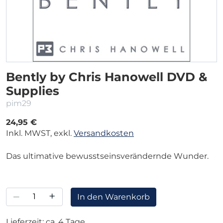
Bently by Chris Hanowell DVD &
Supplies
pim29
24,95 €
Inkl. MWST, exkl.
Versandkosten
Das ultimative bewusstseinsverändernde Wunder.
–
+
In den Warenkorb
Lieferzeit: ca. 4 Tage