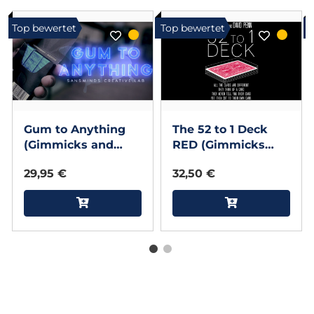
Top bewertet
Top bewertet
Gum to Anything
The 52 to 1 Deck
(Gimmicks and
RED (Gimmicks
Online Instructions)
and Online
29,95 €
32,50 €
by Sansminds
Instructions) by
Magic
Wayne Fox and
David Pen