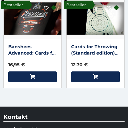
Bestseller
Bestseller
Banshees
Cards for Throwing
Advanced: Cards for
(Standard edition)
Throwing
with Online
16,95 €
12,70 €
Instructions
Kontakt