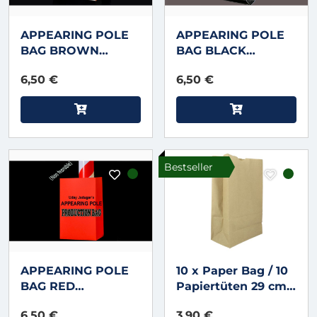
APPEARING POLE
APPEARING POLE
BAG BROWN
BAG BLACK
(Gimmicked / No
(Gimmicked / No
6,50 €
6,50 €
Tear) by Uday
Tear) by Uday
Jadugar
Jadugar
Bestseller
APPEARING POLE
10 x Paper Bag / 10
BAG RED
Papiertüten 29 cm
(Gimmicked / No
hoch
6,50 €
3,90 €