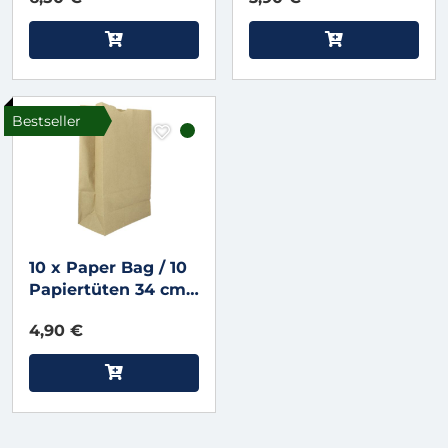
Tear) by Uday
Jadugar
Bestseller
10 x Paper Bag / 10
Papiertüten 34 cm
hoch
4,90 €