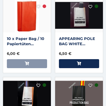
10 x Paper Bag / 10
APPEARING POLE
Papiertüten
BAG WHITE
140x245x70mm
(Gimmicked / No
6,00 €
6,50 €
hoch / in rot oder
Tear) by Uday
blau
Jadugar