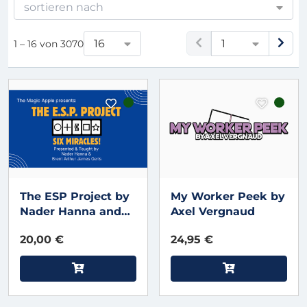
sortieren nach
16
1
1 – 16 von 3070
The ESP Project by
My Worker Peek by
Nader Hanna and
Axel Vergnaud
Brent Geris (Red)
20,00 €
24,95 €