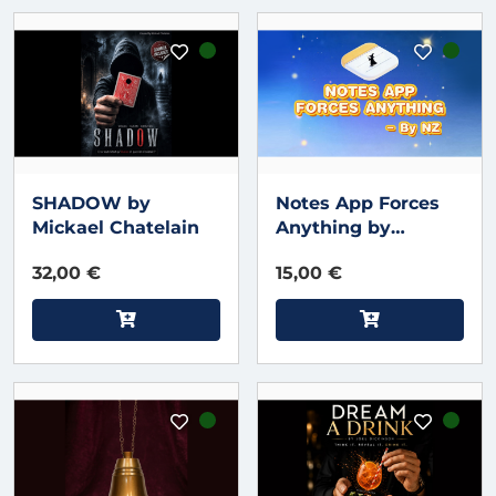
SHADOW by
Notes App Forces
Mickael Chatelain
Anything by
Richard Zeng &
32,00 €
15,00 €
Bacon Magic