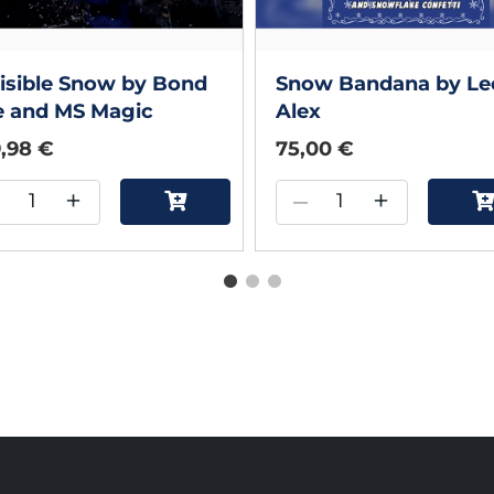
visible Snow by Bond
Snow Bandana by Le
e and MS Magic
Alex
,98 €
75,00 €
–
+
–
+