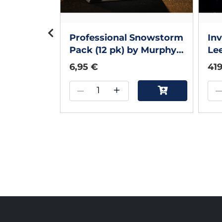
tructions)
Professional Snowstorm
In
Pack (12 pk) by Murphy's
Le
Magic
6,95 €
419
–
+