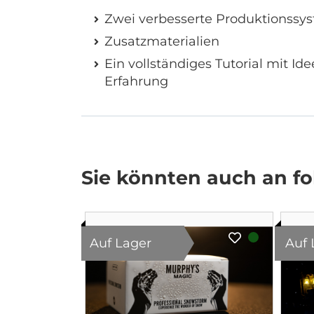
Zwei verbesserte Produktionssy
Zusatzmaterialien
Ein vollständiges Tutorial mit I
Erfahrung
Sie könnten auch an fol
Auf Lager
Auf 
t.) by
(Gimmick