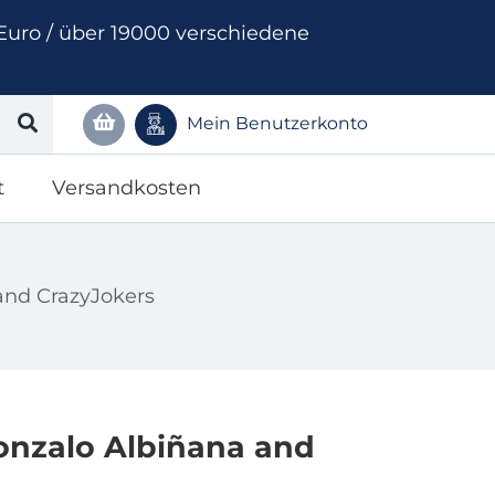
Euro / über 19000 verschiedene
Mein Benutzerkonto
t
Versandkosten
and CrazyJokers
nzalo Albiñana and