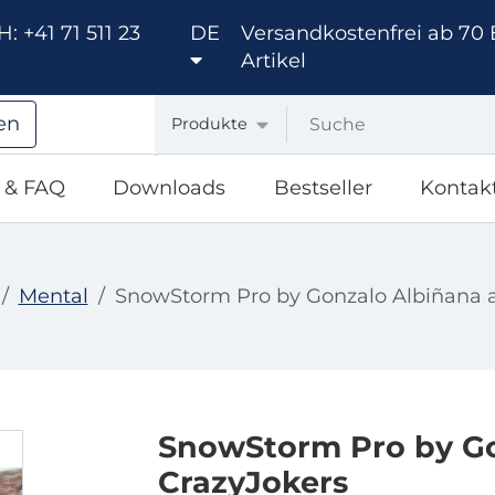
: +41 71 511 23
DE
Versandkostenfrei ab 70 
Artikel
en
Produkte
e & FAQ
Downloads
Bestseller
Kontak
Mental
SnowStorm Pro by Gonzalo Albiñana 
SnowStorm Pro by Go
CrazyJokers