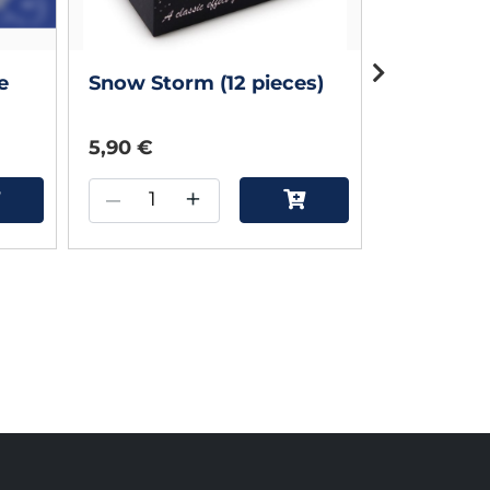
verfügbar
e
Snow Storm (12 pieces)
5,90 €
12,99 €
–
+
–