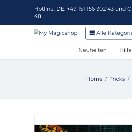
Hotline: DE: +49 151 156 302 43 und CH
48
Alle Kategori
Neuheiten
Hilf
Home
Tricks