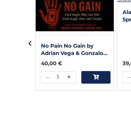
blau) by
in
Al
Spr
AC
Ga
No Pain No Gain by
Adrian Vega & Gonzalo
Albiñana
40,00 €
39
–
+