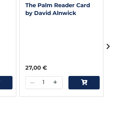
The Palm Reader Card
B.H. Bill
by David Alnwick
by Juan 
27,00 €
45,00 €
–
+
–