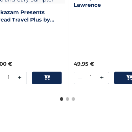
Lawrence
akazam Presents
ead Travel Plus by
E Magic Studio and
ry Sumpter
,00 €
49,95 €
–
+
–
+