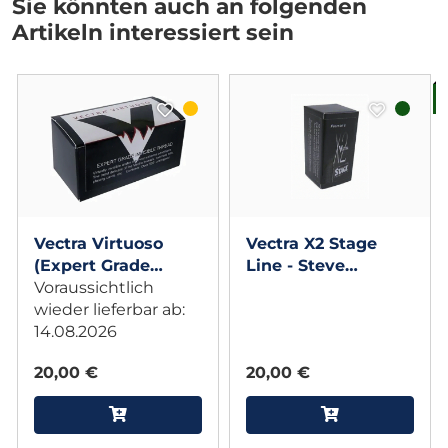
Sie könnten auch an folgenden
Artikeln interessiert sein
B
Vectra Virtuoso
Vectra X2 Stage
(Expert Grade
Line - Steve
Invisible Thread) -
Voraussichtlich
Fearson
Steve Fearson
wieder lieferbar ab:
14.08.2026
20,00 €
20,00 €