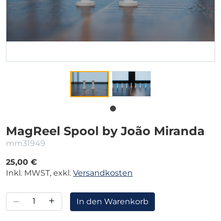
MagReel Spool by João Miranda
mm31949
25,00 €
Inkl. MWST, exkl.
Versandkosten
–
+
In den Warenkorb