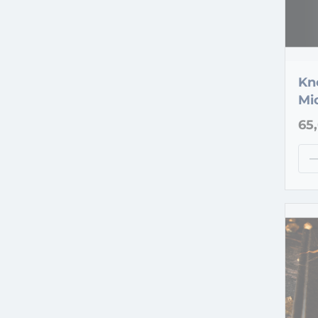
Kn
Mi
65