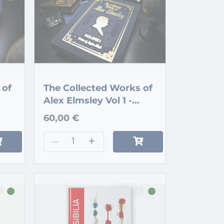
 of
The Collected Works of
Alex Elmsley Vol 1 -
Book
60,00 €
–
+