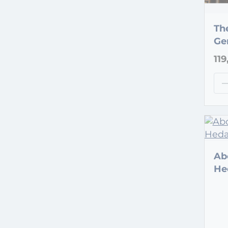
Th
Ge
Bo
119
Ab
He