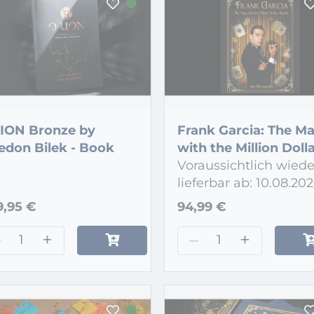
ION Bronze by
Frank Garcia: The M
edon Bilek - Book
with the Million Doll
Hands - Book
Voraussichtlich wiede
lieferbar ab: 10.08.20
9,95 €
94,99 €
–
+
–
+