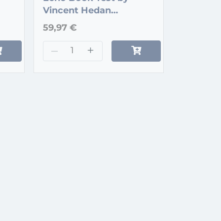
Vincent Hedan
(Numerology)
59,97 €
–
+