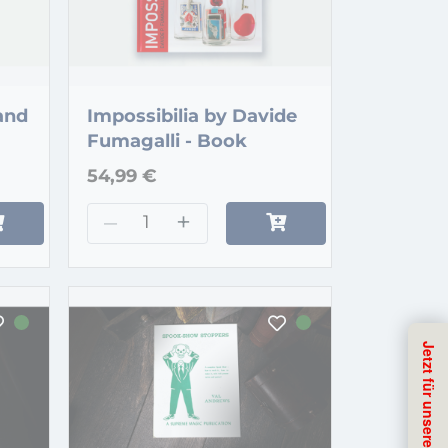
 and
Impossibilia by Davide
Fumagalli - Book
54,99 €
–
+