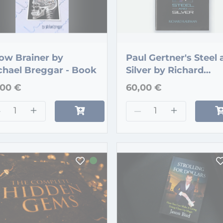
ow Brainer by
Paul Gertner's Steel
chael Breggar - Book
Silver by Richard
Kaufman
,00 €
60,00 €
–
+
–
+