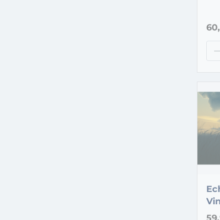
60
Ec
Vi
(D
59