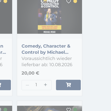
an
Comedy, Character &
ar
Control by Michael
r
Misko - Book
Voraussichtlich wieder
26
lieferbar ab: 10.08.2026
20,00 €
–
+