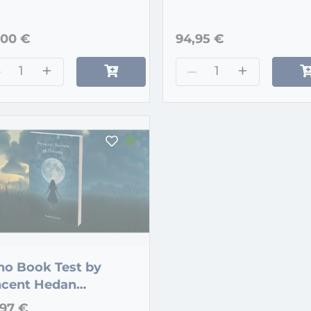
,00 €
94,95 €
–
+
–
+
ho Book Test by
ncent Hedan
reams)
,97 €