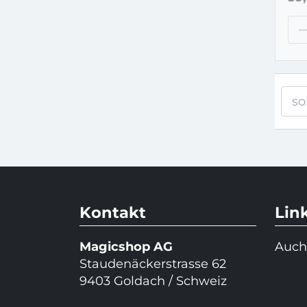
so
Kontakt
Lin
Magicshop AG
Auch
Staudenäckerstrasse 62
9403 Goldach / Schweiz