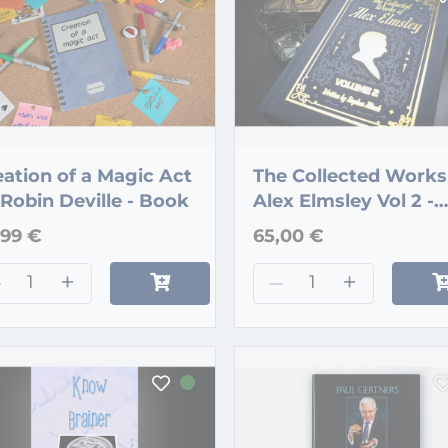
eation of a Magic Act
The Collected Works
Robin Deville - Book
Alex Elmsley Vol 2 -
Book
,99 €
65,00 €
–
+
–
+