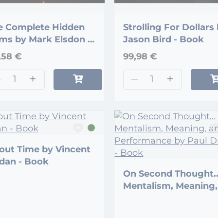
e Complete Hidden
Strolling For Dollars
ms by Mark Elsdon -
Jason Bird - Book
ok
,58 €
99,98 €
–
+
–
+
out Time by Vincent
dan - Book
On Second Thought..
Mentalism, Meaning,
and Performance by
Paul Draper - Book