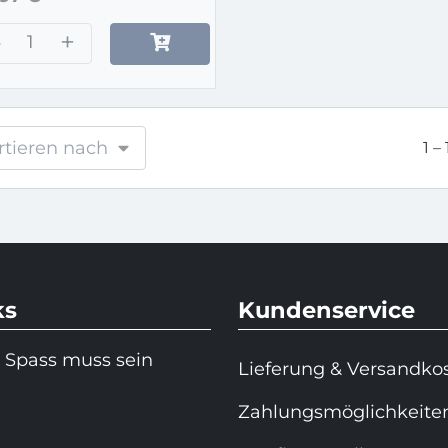
–
+
rtieren nach
1 –
ks
Kundenservice
 Spass muss sein
Lieferung & Versandko
Zahlungsmöglichkeite